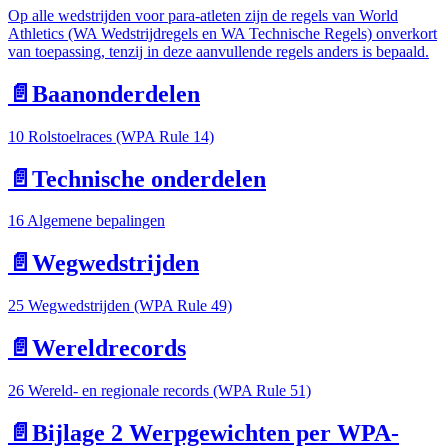
Op alle wedstrijden voor para-atleten zijn de regels van World
Athletics (WA Wedstrijdregels en WA Technische Regels) onverkort
van toepassing, tenzij in deze aanvullende regels anders is bepaald.
📄️
Baanonderdelen
10 Rolstoelraces (WPA Rule 14)
📄️
Technische onderdelen
16 Algemene bepalingen
📄️
Wegwedstrijden
25 Wegwedstrijden (WPA Rule 49)
📄️
Wereldrecords
26 Wereld- en regionale records (WPA Rule 51)
📄️
Bijlage 2 Werpgewichten per WPA-